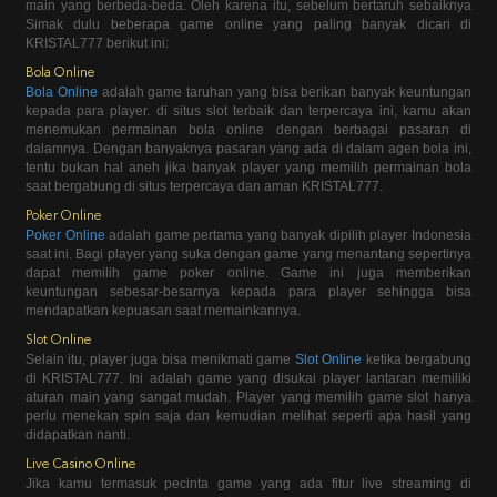
main yang berbeda-beda. Oleh karena itu, sebelum bertaruh sebaiknya
Simak dulu beberapa game online yang paling banyak dicari di
KRISTAL777 berikut ini:
Bola Online
Bola Online
adalah game taruhan yang bisa berikan banyak keuntungan
kepada para player. di situs slot terbaik dan terpercaya ini, kamu akan
menemukan permainan bola online dengan berbagai pasaran di
dalamnya. Dengan banyaknya pasaran yang ada di dalam agen bola ini,
tentu bukan hal aneh jika banyak player yang memilih permainan bola
saat bergabung di situs terpercaya dan aman KRISTAL777.
Poker Online
Poker Online
adalah game pertama yang banyak dipilih player Indonesia
saat ini. Bagi player yang suka dengan game yang menantang sepertinya
dapat memilih game poker online. Game ini juga memberikan
keuntungan sebesar-besarnya kepada para player sehingga bisa
mendapatkan kepuasan saat memainkannya.
Slot Online
Selain itu, player juga bisa menikmati game
Slot Online
ketika bergabung
di KRISTAL777. Ini adalah game yang disukai player lantaran memiliki
aturan main yang sangat mudah. Player yang memilih game slot hanya
perlu menekan spin saja dan kemudian melihat seperti apa hasil yang
didapatkan nanti.
Live Casino Online
Jika kamu termasuk pecinta game yang ada fitur live streaming di