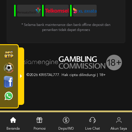
* Selama bank maintenance dan bank offline deposit dan
penarikan tidak dapat diproses
©2026 KRISTAL777. Hak cipta dilindungi | 18+
Beranda
Promosi
Depo/WD
Live Chat
Akun Saya