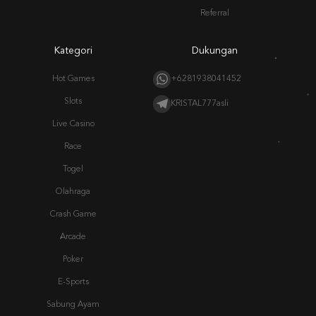
Referral
Kategori
Dukungan
Hot Games
+6281938041452
Slots
KRISTAL777asli
Live Casino
Race
Togel
Olahraga
Crash Game
Arcade
Poker
E-Sports
Sabung Ayam