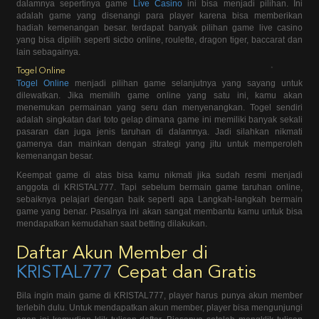
dalamnya sepertinya game
Live Casino
ini bisa menjadi pilihan. Ini
adalah game yang disenangi para player karena bisa memberikan
hadiah kemenangan besar. terdapat banyak pilihan game live casino
yang bisa dipilih seperti sicbo online, roulette, dragon tiger, baccarat dan
lain sebagainya.
Togel Online
Togel Online
menjadi pilihan game selanjutnya yang sayang untuk
dilewatkan. Jika memilih game online yang satu ini, kamu akan
menemukan permainan yang seru dan menyenangkan. Togel sendiri
adalah singkatan dari toto gelap dimana game ini memiliki banyak sekali
pasaran dan juga jenis taruhan di dalamnya. Jadi silahkan nikmati
gamenya dan mainkan dengan strategi yang jitu untuk memperoleh
kemenangan besar.
Keempat game di atas bisa kamu nikmati jika sudah resmi menjadi
anggota di KRISTAL777. Tapi sebelum bermain game taruhan online,
sebaiknya pelajari dengan baik seperti apa Langkah-langkah bermain
game yang benar. Pasalnya ini akan sangat membantu kamu untuk bisa
mendapatkan kemudahan saat betting dilakukan.
Daftar Akun Member di
KRISTAL777
Cepat dan Gratis
Bila ingin main game di KRISTAL777, player harus punya akun member
terlebih dulu. Untuk mendapatkan akun member, player bisa mengunjungi