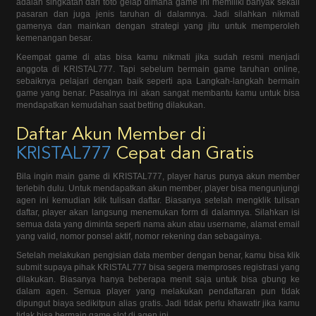
adalah singkatan dari toto gelap dimana game ini memiliki banyak sekali
pasaran dan juga jenis taruhan di dalamnya. Jadi silahkan nikmati
gamenya dan mainkan dengan strategi yang jitu untuk memperoleh
kemenangan besar.
Keempat game di atas bisa kamu nikmati jika sudah resmi menjadi
anggota di KRISTAL777. Tapi sebelum bermain game taruhan online,
sebaiknya pelajari dengan baik seperti apa Langkah-langkah bermain
game yang benar. Pasalnya ini akan sangat membantu kamu untuk bisa
mendapatkan kemudahan saat betting dilakukan.
Daftar Akun Member di
KRISTAL777
Cepat dan Gratis
Bila ingin main game di KRISTAL777, player harus punya akun member
terlebih dulu. Untuk mendapatkan akun member, player bisa mengunjungi
agen ini kemudian klik tulisan daftar. Biasanya setelah mengklik tulisan
daftar, player akan langsung menemukan form di dalamnya. Silahkan isi
semua data yang diminta seperti nama akun atau username, alamat email
yang valid, nomor ponsel aktif, nomor rekening dan sebagainya.
Setelah melakukan pengisian data member dengan benar, kamu bisa klik
submit supaya pihak KRISTAL777 bisa segera memproses registrasi yang
dilakukan. Biasanya hanya beberapa menit saja untuk bisa gbung ke
dalam agen. Semua player yang melakukan pendaftaran pun tidak
dipungut biaya sedikitpun alias gratis. Jadi tidak perlu khawatir jika kamu
tidak bisa bermain game slot di agen ini.