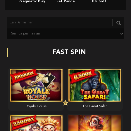
Pragmatic Play
Fat Panda
PG Soft
Slot
FAST SPIN
Royale House
The Great Safari