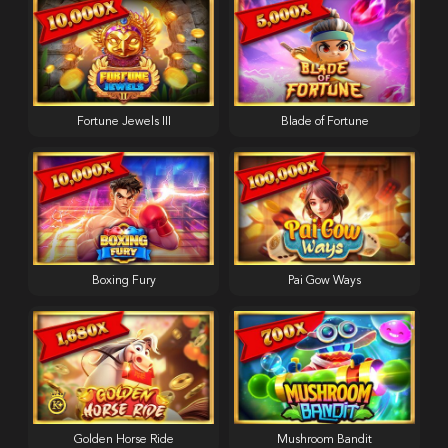
Fortune Jewels III
Blade of Fortune
Boxing Fury
Pai Gow Ways
Golden Horse Ride
Mushroom Bandit