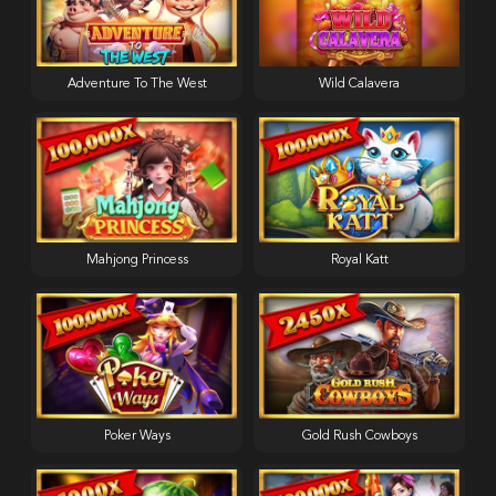
Adventure To The West
Wild Calavera
Mahjong Princess
Royal Katt
Poker Ways
Gold Rush Cowboys