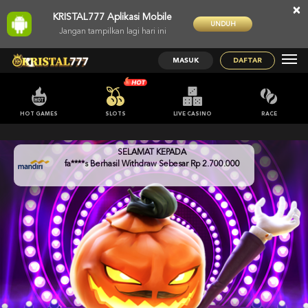
×
KRISTAL777 Aplikasi Mobile
UNDUH
Jangan tampilkan lagi hari ini
MASUK
DAFTAR
HOT GAMES
SLOTS
LIVE CASINO
RACE
SELAMAT KEPADA
fa****s Berhasil Withdraw Sebesar Rp 2.700.000