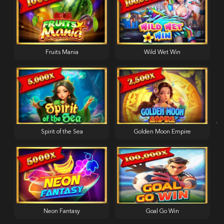
Fruits Mania
Wild Wet Win
Spirit of the Sea
Golden Moon Empire
Neon Fantasy
Goal Go Win