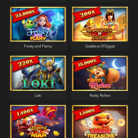
Frosty and Flamy
Goddess Of Egypt
Loki
Nutty Riches