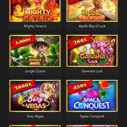
Mighty Sevens
Apollo Ray of Luck
Jungle Quest
Ganesha Luck
Sexy Vegas
Space Conquest