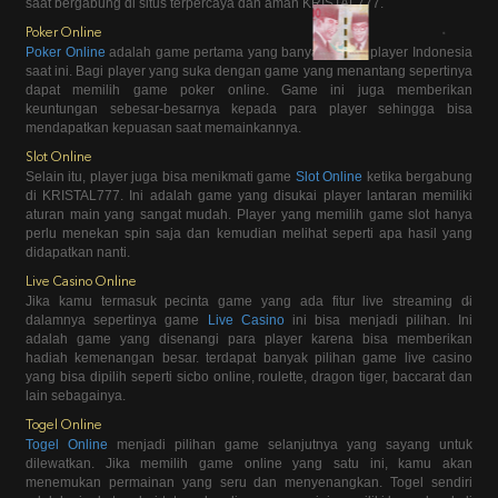
saat bergabung di situs terpercaya dan aman KRISTAL777.
Poker Online
Poker Online
adalah game pertama yang banyak dipilih player Indonesia
saat ini. Bagi player yang suka dengan game yang menantang sepertinya
dapat memilih game poker online. Game ini juga memberikan
keuntungan sebesar-besarnya kepada para player sehingga bisa
mendapatkan kepuasan saat memainkannya.
Slot Online
Selain itu, player juga bisa menikmati game
Slot Online
ketika bergabung
di KRISTAL777. Ini adalah game yang disukai player lantaran memiliki
aturan main yang sangat mudah. Player yang memilih game slot hanya
perlu menekan spin saja dan kemudian melihat seperti apa hasil yang
didapatkan nanti.
Live Casino Online
Jika kamu termasuk pecinta game yang ada fitur live streaming di
dalamnya sepertinya game
Live Casino
ini bisa menjadi pilihan. Ini
adalah game yang disenangi para player karena bisa memberikan
hadiah kemenangan besar. terdapat banyak pilihan game live casino
yang bisa dipilih seperti sicbo online, roulette, dragon tiger, baccarat dan
lain sebagainya.
Togel Online
Togel Online
menjadi pilihan game selanjutnya yang sayang untuk
dilewatkan. Jika memilih game online yang satu ini, kamu akan
menemukan permainan yang seru dan menyenangkan. Togel sendiri