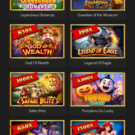
Leprechaun Bonanza
Guardian of the Museum
God Of Wealth
Legend Of Eagle
Safari Blitz
Pumpkins Go Lucky