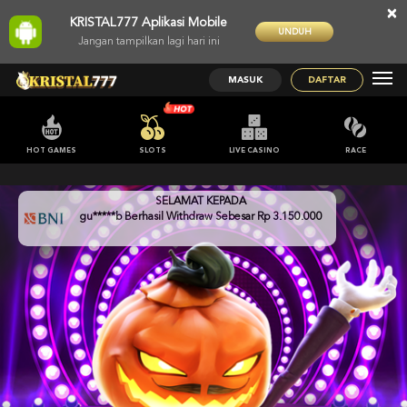
×
KRISTAL777 Aplikasi Mobile
UNDUH
Jangan tampilkan lagi hari ini
MASUK
DAFTAR
HOT GAMES
SLOTS
LIVE CASINO
RACE
SELAMAT KEPADA
gu*****b Berhasil Withdraw Sebesar Rp 3.150.000