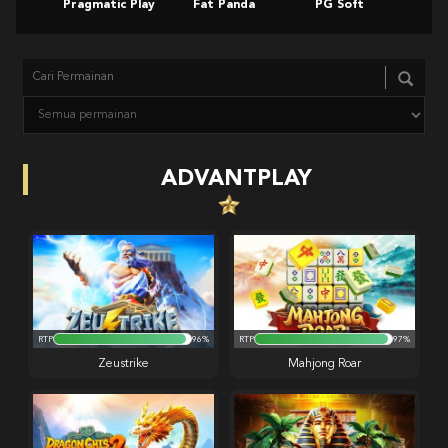
Pragmatic Play
Fat Panda
PG Soft
Slot
ADVANTPLAY
RTP
96%
RTP
97%
Zeustrike
Mahjong Roar