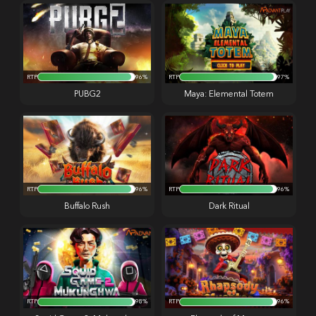
RTP
96%
RTP
97%
PUBG2
Maya: Elemental Totem
RTP
96%
RTP
96%
Buffalo Rush
Dark Ritual
RTP
98%
RTP
96%