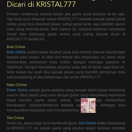
Dicari di KRISTAL777
Pemain cenderung merasa bosan jika game yang tersedia itu-itu saja.
Tapi tidak perlu khawatir sebab KRISTAL777 memiliki banyak sekali game
online yang bisa dinikmati player. setiap game tentu saja memiliki aturan
main yang berbeda-beda. Oleh karena itu, sebelum bertaruh sebaiknya
Simak dulu beberapa game online yang paling banyak dicari di
KRISTAL777 berikut ini:
Bola Online
Bola Online
adalah game taruhan yang bisa berikan banyak keuntungan
kepada para player. di situs slot terbaik dan terpercaya ini, kamu akan
menemukan permainan bola online dengan berbagai pasaran di
dalamnya. Dengan banyaknya pasaran yang ada di dalam agen bola ini,
tentu bukan hal aneh jika banyak player yang memilih permainan bola
saat bergabung di situs terpercaya dan aman KRISTAL777.
Poker Online
Poker Online
adalah game pertama yang banyak dipilih player Indonesia
saat ini. Bagi player yang suka dengan game yang menantang sepertinya
dapat memilih game poker online. Game ini juga memberikan
keuntungan sebesar-besarnya kepada para player sehingga bisa
mendapatkan kepuasan saat memainkannya.
Slot Online
Selain itu, player juga bisa menikmati game
Slot Online
ketika bergabung
di KRISTAL777. Ini adalah game yang disukai player lantaran memiliki