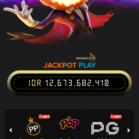
JACKPOT
PLAY
IDR
12,673,682,410