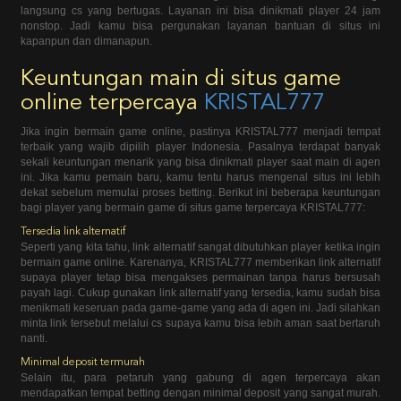
langsung cs yang bertugas. Layanan ini bisa dinikmati player 24 jam
nonstop. Jadi kamu bisa pergunakan layanan bantuan di situs ini
kapanpun dan dimanapun.
Keuntungan main di situs game
online terpercaya
KRISTAL777
Jika ingin bermain game online, pastinya KRISTAL777 menjadi tempat
terbaik yang wajib dipilih player Indonesia. Pasalnya terdapat banyak
sekali keuntungan menarik yang bisa dinikmati player saat main di agen
ini. Jika kamu pemain baru, kamu tentu harus mengenal situs ini lebih
dekat sebelum memulai proses betting. Berikut ini beberapa keuntungan
bagi player yang bermain game di situs game terpercaya KRISTAL777:
Tersedia link alternatif
Seperti yang kita tahu, link alternatif sangat dibutuhkan player ketika ingin
bermain game online. Karenanya, KRISTAL777 memberikan link alternatif
supaya player tetap bisa mengakses permainan tanpa harus bersusah
payah lagi. Cukup gunakan link alternatif yang tersedia, kamu sudah bisa
menikmati keseruan pada game-game yang ada di agen ini. Jadi silahkan
minta link tersebut melalui cs supaya kamu bisa lebih aman saat bertaruh
nanti.
Minimal deposit termurah
Selain itu, para petaruh yang gabung di agen terpercaya akan
mendapatkan tempat betting dengan minimal deposit yang sangat murah.