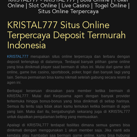
KRISTAL777 - KRISTAL 777 | Bola Online | Poker
Online | Slot Online | Live Casino | Togel Online |
Situs Online Terpercaya
KRISTAL777 Situs Online
Terpercaya Deposit Termurah
Indonesia
KRISTAL777
merupakan situs online terpercaya dan terbaru dengan
deposit terlengkap di dalamnya. Terdapat banyak pilihan game online
yang bisa dinikmati player saat bermain di situs ini. Mulai dari game slot
online, game live casino, sportsbook, poker, togel dan banyak lagi yang
lain. Semua permainan bisa kamu nikmati setelah gabung secara resmi di
agen ini.
Berbagai keseruan dirasakan para member ketika bermain di
KRISTAL777. Mulai dari Kerjasama agen dengan banyak provider
terkemuka hingga bonus-bonus yang bisa dinikmati di setiap harinya.
Semua itu tentu saja tidak akan kamu temukan ketika bermain di agen
yang lain. Maka dari itu, bergabunglah sekarang juga di KRISTAL777
untuk dapatkan pengalaman betting yang memuaskan.
Apalagi di KRISTAL777 terdapat fasilitas dimana semua games bisa
dinikmati dengan menggunakan 1 akun member saja. Jika nanti ada
kendala atau hambatan saa bermain game online, kamu bisa hubungi