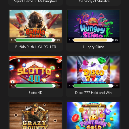
Squid Game 2: Mukunghwa
Rhapsody of Muertos
RTP
93%
RTP
85%
Buffalo Rush HIGHROLLER
Hungry Slime
RTP
94%
RTP
90%
Slotto 4D
Disco 777 Hold and Win