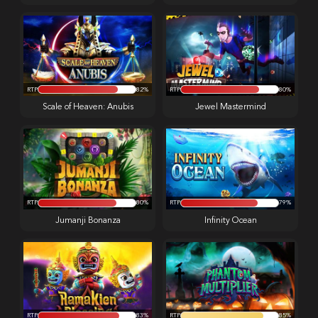
RTP
82%
RTP
80%
Scale of Heaven: Anubis
Jewel Mastermind
RTP
80%
RTP
79%
Jumanji Bonanza
Infinity Ocean
RTP
83%
RTP
85%