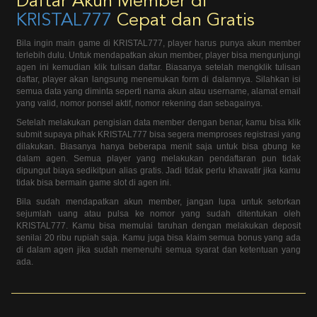
Daftar Akun Member di
KRISTAL777
Cepat dan Gratis
Bila ingin main game di KRISTAL777, player harus punya akun member
terlebih dulu. Untuk mendapatkan akun member, player bisa mengunjungi
agen ini kemudian klik tulisan daftar. Biasanya setelah mengklik tulisan
daftar, player akan langsung menemukan form di dalamnya. Silahkan isi
semua data yang diminta seperti nama akun atau username, alamat email
yang valid, nomor ponsel aktif, nomor rekening dan sebagainya.
Setelah melakukan pengisian data member dengan benar, kamu bisa klik
submit supaya pihak KRISTAL777 bisa segera memproses registrasi yang
dilakukan. Biasanya hanya beberapa menit saja untuk bisa gbung ke
dalam agen. Semua player yang melakukan pendaftaran pun tidak
dipungut biaya sedikitpun alias gratis. Jadi tidak perlu khawatir jika kamu
tidak bisa bermain game slot di agen ini.
Bila sudah mendapatkan akun member, jangan lupa untuk setorkan
sejumlah uang atau pulsa ke nomor yang sudah ditentukan oleh
KRISTAL777. Kamu bisa memulai taruhan dengan melakukan deposit
senilai 20 ribu rupiah saja. Kamu juga bisa klaim semua bonus yang ada
di dalam agen jika sudah memenuhi semua syarat dan ketentuan yang
ada.