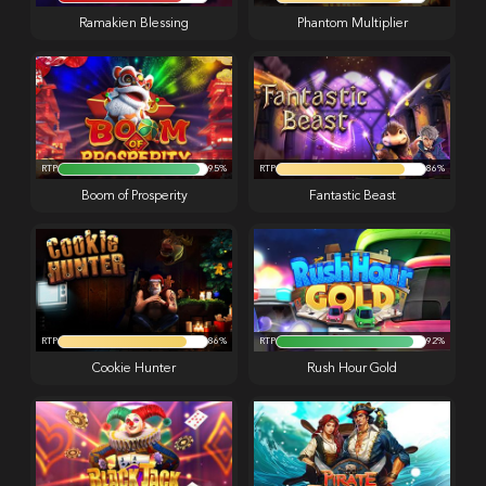
Ramakien Blessing
Phantom Multiplier
RTP
95%
RTP
86%
Boom of Prosperity
Fantastic Beast
RTP
86%
RTP
92%
Cookie Hunter
Rush Hour Gold