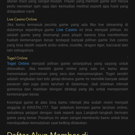
aturan main yang sangat mudah. Player yang memilih game slot hanya
perlu menekan spin saja dan kemudian melihat seperti apa hasil yang
didapatkan nanti.
Live Casino Online
Jika kamu termasuk pecinta game yang ada fitur live streaming di
dalamnya sepertinya game
Live Casino
ini bisa menjadi pilihan. Ini
adalah game yang disenangi para player karena bisa memberikan
hadiah kemenangan besar. terdapat banyak pilihan game live casino
yang bisa dipilih seperti sicbo online, roulette, dragon tiger, baccarat dan
lain sebagainya.
Togel Online
Togel Online
menjadi pilihan game selanjutnya yang sayang untuk
dilewatkan. Jika memilih game online yang satu ini, kamu akan
menemukan permainan yang seru dan menyenangkan. Togel sendiri
adalah singkatan dari toto gelap dimana game ini memiliki banyak sekali
pasaran dan juga jenis taruhan di dalamnya. Jadi silahkan nikmati
gamenya dan mainkan dengan strategi yang jitu untuk memperoleh
kemenangan besar.
Keempat game di atas bisa kamu nikmati jika sudah resmi menjadi
anggota di KRISTAL777. Tapi sebelum bermain game taruhan online,
sebaiknya pelajari dengan baik seperti apa Langkah-langkah bermain
game yang benar. Pasalnya ini akan sangat membantu kamu untuk bisa
mendapatkan kemudahan saat betting dilakukan.