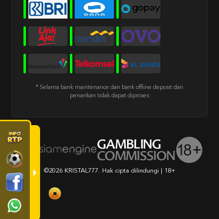
* Selama bank maintenance dan bank offline deposit dan
penarikan tidak dapat diproses
©2026 KRISTAL777. Hak cipta dilindungi | 18+