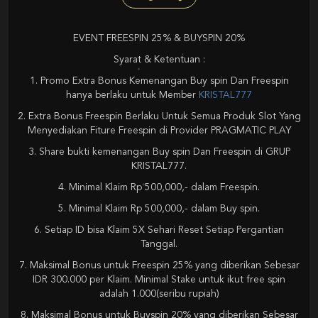
EVENT FREESPIN 25% & BUYSPIN 20%
Syarat & Ketentuan :
1. Promo Extra Bonus Kemenangan Buy spin Dan Freespin
hanya berlaku untuk Member
KRISTAL777
2. Extra Bonus Freespin Berlaku Untuk Semua Produk Slot Yang
Menyediakan Fiture Freespin di Provider PRAGMATIC PLAY
3. Share bukti kemenangan Buy spin Dan Freespin di GRUP
KRISTAL777.
4. Minimal Klaim Rp 500,000,- dalam Freespin.
5. Minimal Klaim Rp 500,000,- dalam Buy spin.
6. Setiap ID bisa Klaim 5X Sehari Reset Setiap Pergantian
Tanggal.
7. Maksimal Bonus untuk Freespin 25% yang diberikan Sebesar
IDR 300.000 per Klaim. Minimal Stake untuk ikut free spin
adalah 1.000(seribu rupiah)
8. Maksimal Bonus untuk Buyspin 20% yang diberikan Sebesar