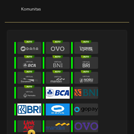
Komunitas