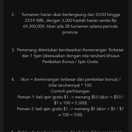
Turnamen harian akan berlangsung dari 20:00 hingga
23:59 WIB, dengan 3,000 hadiah harian senilai Rp
69,300,000. Akan ada 28 turnamen selama periode
promosi.
Pemenang ditentukan berdasarkan Kemenangan Terbesar
dari 1 Spin (disesuaikan dengan nilai taruhan) khusus
Pembelian Bonus / Spin Gratis.
Skor = (kemenangan terbesar dari pembelian bonus) /
(nilai taruhannya) * 100.
Contoh perhitungan:
Pemain 1: beli spin gratis $1 -> menang $50 (skor = $50 /
$1 x 100 = 5,000)
Pemain 2: beli spin gratis $1 -> menang $5 (skor = $5 / $1
x 100 = 500)