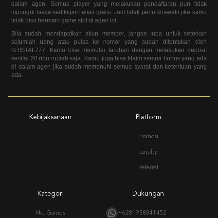
dalam agen. Semua player yang melakukan pendaftaran pun tidak
dipungut biaya sedikitpun alias gratis. Jadi tidak perlu khawatir jika kamu
tidak bisa bermain game slot di agen ini.
Bila sudah mendapatkan akun member, jangan lupa untuk setorkan
sejumlah uang atau pulsa ke nomor yang sudah ditentukan oleh
KRISTAL777. Kamu bisa memulai taruhan dengan melakukan deposit
senilai 20 ribu rupiah saja. Kamu juga bisa klaim semua bonus yang ada
di dalam agen jika sudah memenuhi semua syarat dan ketentuan yang
ada.
Kebijaksanaan
Platform
Promosi
Loyalty
Referral
Kategori
Dukungan
Hot Games
+6281938041452