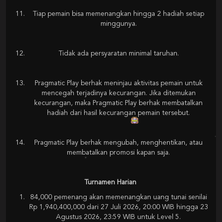
Tiap pemain bisa memenangkan hingga 2 hadiah setiap
minggunya.
Tidak ada persyaratan minimal taruhan.
Pragmatic Play berhak meninjau aktivitas pemain untuk
mencegah terjadinya kecurangan. Jika ditemukan
kecurangan, maka Pragmatic Play berhak membatalkan
hadiah dari hasil kecurangan pemain tersebut.
Pragmatic Play berhak mengubah, menghentikan, atau
membatalkan promosi kapan saja.
Turnamen Harian
84,000 pemenang akan memenangkan uang tunai senilai
Rp 1,940,400,000 dari 27 Juli 2026, 20:00 WIB hingga 23
Agustus 2026, 23:59 WIB untuk Level 5.