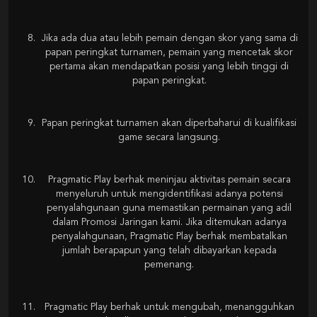
Jika ada dua atau lebih pemain dengan skor yang sama di
papan peringkat turnamen, pemain yang mencetak skor
pertama akan mendapatkan posisi yang lebih tinggi di
papan peringkat.​
Papan peringkat turnamen akan diperbaharui di kualifikasi
game secara langsung.
Pragmatic Play berhak meninjau aktivitas pemain secara
menyeluruh untuk mengidentifikasi adanya potensi
penyalahgunaan guna memastikan permainan yang adil
dalam Promosi Jaringan kami. Jika ditemukan adanya
penyalahgunaan, Pragmatic Play berhak membatalkan
jumlah berapapun yang telah dibayarkan kepada
pemenang.
Pragmatic Play berhak untuk mengubah, menangguhkan