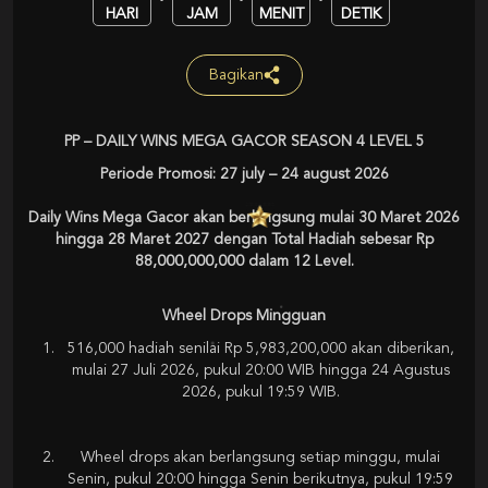
HARI
JAM
MENIT
DETIK
Bagikan
PP – DAILY WINS MEGA GACOR SEASON 4 LEVEL 5
Periode Promosi: 27 july – 24 august 2026
Daily Wins Mega Gacor akan berlangsung mulai 30 Maret 2026
hingga 28 Maret 2027 dengan Total Hadiah sebesar Rp
88,000,000,000 dalam 12 Level.
Wheel Drops Mingguan
516,000 hadiah senilai Rp 5,983,200,000 akan diberikan,
mulai 27 Juli 2026, pukul 20:00 WIB hingga 24 Agustus
2026, pukul 19:59 WIB.
Wheel drops akan berlangsung setiap minggu, mulai
Senin, pukul 20:00 hingga Senin berikutnya, pukul 19:59