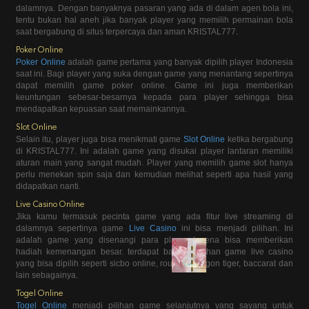
dalamnya. Dengan banyaknya pasaran yang ada di dalam agen bola ini,
tentu bukan hal aneh jika banyak player yang memilih permainan bola
saat bergabung di situs terpercaya dan aman KRISTAL777.
Poker Online
Poker Online
adalah game pertama yang banyak dipilih player Indonesia
saat ini. Bagi player yang suka dengan game yang menantang sepertinya
dapat memilih game poker online. Game ini juga memberikan
keuntungan sebesar-besarnya kepada para player sehingga bisa
mendapatkan kepuasan saat memainkannya.
Slot Online
Selain itu, player juga bisa menikmati game
Slot Online
ketika bergabung
di KRISTAL777. Ini adalah game yang disukai player lantaran memiliki
aturan main yang sangat mudah. Player yang memilih game slot hanya
perlu menekan spin saja dan kemudian melihat seperti apa hasil yang
didapatkan nanti.
Live Casino Online
Jika kamu termasuk pecinta game yang ada fitur live streaming di
dalamnya sepertinya game
Live Casino
ini bisa menjadi pilihan. Ini
adalah game yang disenangi para player karena bisa memberikan
hadiah kemenangan besar. terdapat banyak pilihan game live casino
yang bisa dipilih seperti sicbo online, roulette, dragon tiger, baccarat dan
lain sebagainya.
Togel Online
Togel Online
menjadi pilihan game selanjutnya yang sayang untuk