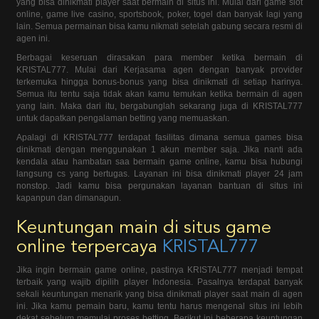
yang bisa dinikmati player saat bermain di situs ini. Mulai dari game slot
online, game live casino, sportsbook, poker, togel dan banyak lagi yang
lain. Semua permainan bisa kamu nikmati setelah gabung secara resmi di
agen ini.
Berbagai keseruan dirasakan para member ketika bermain di
KRISTAL777. Mulai dari Kerjasama agen dengan banyak provider
terkemuka hingga bonus-bonus yang bisa dinikmati di setiap harinya.
Semua itu tentu saja tidak akan kamu temukan ketika bermain di agen
yang lain. Maka dari itu, bergabunglah sekarang juga di KRISTAL777
untuk dapatkan pengalaman betting yang memuaskan.
Apalagi di KRISTAL777 terdapat fasilitas dimana semua games bisa
dinikmati dengan menggunakan 1 akun member saja. Jika nanti ada
kendala atau hambatan saa bermain game online, kamu bisa hubungi
langsung cs yang bertugas. Layanan ini bisa dinikmati player 24 jam
nonstop. Jadi kamu bisa pergunakan layanan bantuan di situs ini
kapanpun dan dimanapun.
Keuntungan main di situs game
online terpercaya
KRISTAL777
Jika ingin bermain game online, pastinya KRISTAL777 menjadi tempat
terbaik yang wajib dipilih player Indonesia. Pasalnya terdapat banyak
sekali keuntungan menarik yang bisa dinikmati player saat main di agen
ini. Jika kamu pemain baru, kamu tentu harus mengenal situs ini lebih
dekat sebelum memulai proses betting. Berikut ini beberapa keuntungan