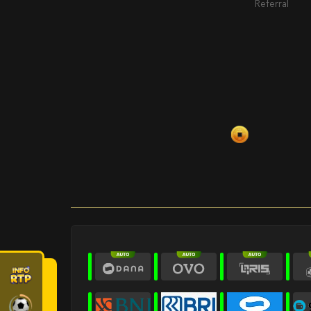
Referral