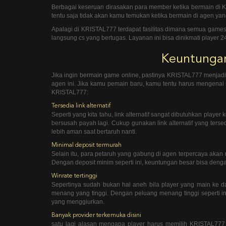
Berbagai keseruan dirasakan para member ketika bermain di K
tentu saja tidak akan kamu temukan ketika bermain di agen ya
Apalagi di KRISTAL777 terdapat fasilitas dimana semua game
langsung cs yang bertugas. Layanan ini bisa dinikmati player 
Keuntungan
Jika ingin bermain game online, pastinya KRISTAL777 menjadi t
agen ini. Jika kamu pemain baru, kamu tentu harus mengenal s
KRISTAL777:
Tersedia link alternatif
Seperti yang kita tahu, link alternatif sangat dibutuhkan pla
bersusah payah lagi. Cukup gunakan link alternatif yang ters
lebih aman saat bertaruh nanti.
Minimal deposit termurah
Selain itu, para petaruh yang gabung di agen terpercaya akan 
Dengan deposit minim seperti ini, keuntungan besar bisa denga
Winrate tertinggi
Sepertinya sudah bukan hal aneh bila player yang main ke
menang yang tinggi. Dengan peluang menang tinggi seperti 
yang menggiurkan.
Banyak provider terkemuka disini
satu lagi alasan mengapa player harus memilih KRISTAL777 