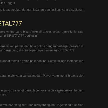
itas unggul.
ng tepat. Apalagi dengan layanan dan fasilitas yang disediakan
ISTAL777
me online yang bisa dinikmati player. setiap game tentu saja
ri di KRISTAL777 berikut ini:
n menemukan permainan bola online dengan berbagai pasaran di
aat bergabung di situs terpercaya dan aman KRISTAL777.
ya dapat memilih game poker online. Game ini juga memberikan
 aturan main yang sangat mudah. Player yang memilih game slot
game yang disenangi para player karena bisa memberikan hadiah
ainya.
 permainan yang seru dan menyenangkan. Togel sendiri adalah