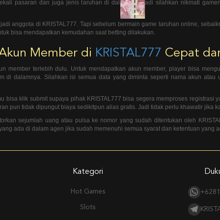
sekali pasaran dan juga jenis taruhan di dalamnya. Jadi silahkan nikmati gam
jadi anggota di KRISTAL777. Tapi sebelum bermain game taruhan online, sebaik
tuk bisa mendapatkan kemudahan saat betting dilakukan.
 Akun Member di
KRISTAL777
Cepat dan
n member terlebih dulu. Untuk mendapatkan akun member, player bisa mengunju
rm di dalamnya. Silahkan isi semua data yang diminta seperti nama akun atau u
 bisa klik submit supaya pihak KRISTAL777 bisa segera memproses registrasi ya
un tidak dipungut biaya sedikitpun alias gratis. Jadi tidak perlu khawatir jika ka
torkan sejumlah uang atau pulsa ke nomor yang sudah ditentukan oleh KRIST
s yang ada di dalam agen jika sudah memenuhi semua syarat dan ketentuan yang a
Kategori
Duk
Hot Games
+6281
Slots
KRISTA