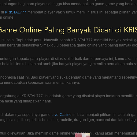
tu keuntungan bagi para player sehingga bisa mendapatkan game-game yang berkual
 di
KRISTAL777
membuat player yakin untuk memilih situs ini sebagai pilihan ya
 online.
Game Online Paling Banyak Dicari di KR
tu saja. Tapi tidak perlu khawatir sebab KRISTAL777 memiliki banyak sekali ga
elum bertaruh sebaiknya Simak dulu beberapa game online yang paling banyak dica
ntungan kepada para player. di situs slot terbaik dan terpercaya ini, kamu aka
ola ini, tentu bukan hal aneh jika banyak player yang memilih permainan bola s
Indonesia saat ini. Bagi player yang suka dengan game yang menantang sepertin
isa mendapatkan kepuasan saat memainkannya.
bergabung di KRISTAL777. Ini adalah game yang disukai player lantaran memiliki
a hasil yang didapatkan nanti.
ng di dalamnya sepertinya game
Live Casino
ini bisa menjadi pilihan. Ini adalah 
 bisa dipilih seperti sicbo online, roulette, dragon tiger, baccarat dan lain sebag
ntuk dilewatkan. Jika memilih game online yang satu ini, kamu akan menemukan