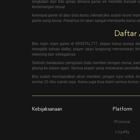
singkatan dari toto gelap dimana game ini memiliki banyak 
kemenangan besar.
Keempat game di atas bisa kamu nikmati jika sudah resmi men
game yang benar. Pasalnya ini akan sangat membantu kamu un
Daftar
Bila ingin main game di KRISTAL777, player harus punya aku
mengklik tulisan daftar, player akan langsung menemukan fo
rekening dan sebagainya.
Setelah melakukan pengisian data member dengan benar, kamu
gbung ke dalam agen. Semua player yang melakukan pendaftaran p
Bila sudah mendapatkan akun member, jangan lupa untuk se
senilai 20 ribu rupiah saja. Kamu juga bisa klaim semua bonu
Kebijaksanaan
Platform
Promosi
Loyalty