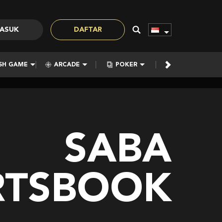
ASUK
DAFTAR
SH GAME
ARCADE
POKER
E-SPORTS
SABA
RTSBOOK