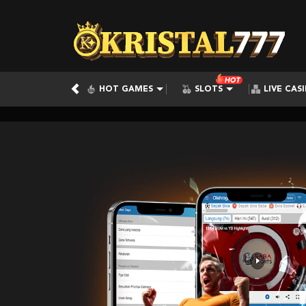
HOT GAMES
SLOTS
LIVE CAS
SELAMAT KEPADA
wo****g Berhasil Withdraw Sebesar Rp 2.700.000