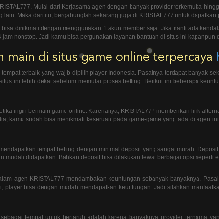
RISTAL777. Mulai dari Kerjasama agen dengan banyak provider terkemuka hingga 
ng lain. Maka dari itu, bergabunglah sekarang juga di KRISTAL777 untuk dapatk
s bisa dinikmati dengan menggunakan 1 akun member saja. Jika nanti ada kenda
24 jam nonstop. Jadi kamu bisa pergunakan layanan bantuan di situs ini kapanpun
 main di situs game online terpercaya
empat terbaik yang wajib dipilih player Indonesia. Pasalnya terdapat banyak sek
itus ini lebih dekat sebelum memulai proses betting. Berikut ini beberapa keun
yer ketika ingin bermain game online. Karenanya, KRISTAL777 memberikan link alter
edia, kamu sudah bisa menikmati keseruan pada game-game yang ada di agen ini. 
mendapatkan tempat betting dengan minimal deposit yang sangat murah. Deposit di 
n mudah didapatkan. Bahkan deposit bisa dilakukan lewat berbagai opsi seperti e-
 dalam agen KRISTAL777 mendambakan keuntungan sebanyak-banyaknya. Pasalny
ini, player bisa dengan mudah mendapatkan keuntungan. Jadi silahkan manfaatk
sebagai tempat untuk bertaruh adalah karena banyaknya provider ternama yan