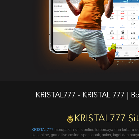
KRISTAL777 - KRISTAL 777 | Bola
KRISTAL777 Sit
KRISTAL777
merupakan situs online terpercaya dan terbaru den
slot online, game live casino, sportsbook, poker, togel dan ba